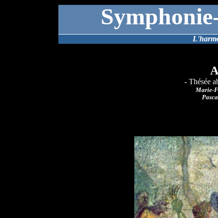
Symphonie-
L'harmo
A
- Thésée a
Marie-F
Pasca