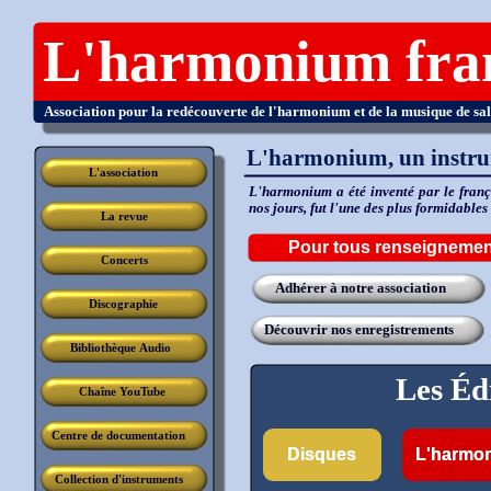
L'harmonium fra
Association pour la redécouverte de l'harmonium et de la musique de sa
L'harmonium, un instrum
L'association
L'harmonium a été inventé par le franç
nos jours, fut l'une des plus formidables
La revue
Pour tous renseignemen
Concerts
Adhérer à notre association
Discographie
Découvrir nos enregistrements
Bibliothèque Audio
Les Éd
Chaîne YouTube
Centre de documentation
Disques
L'harmon
Collection d'instruments